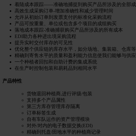
着陆成本跟踪——准确地捕捉到购买产品所涉及的全部成
高效生成采购订单-增加准确性和减少管理时间
允许从初始订单到发票支付的标准化采购流程
产品可按重量、单位或包含多个项目的成组购买
落地成本跟踪-准确捕获购买产品所涉及的所有成本
EDI助力各种进出境采购流程
提升实时交付库存的可见性
优化整个供应链的库存水平，如分场地、集装箱、仓库等
精确到寄售水平的质量和盈利能力信息使我们能够与供应
一个种植者回扣和自助计费的集成系统
在生产时控制包装和易耗品到相同水平
产品特性
货物退回种植商,进行评级/包装
支持多个产品属性
第三方库存管理库存隔离
订单标签生成
自有车队运作的资产管理模块
对外/对内的电子数据交换(EDI)
精确到托盘/田地水平的种植商记录