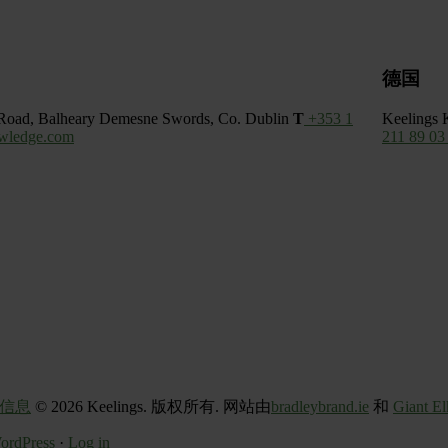
德国
Road, Balheary Demesne
Swords,
Co. Dublin
T
+353 1
Keelings
wledge.com
211 89 03
信息
© 2026 Keelings. 版权所有. 网站由
bradleybrand.ie
和
Giant El
ordPress
·
Log in