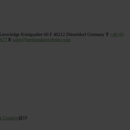
 Knowledge
Königsallee 60 F
40212 Düsseldorf
Germany
T
+49 (0)
 677
E
sales@keelingsknowledge.com
k Creative
设计