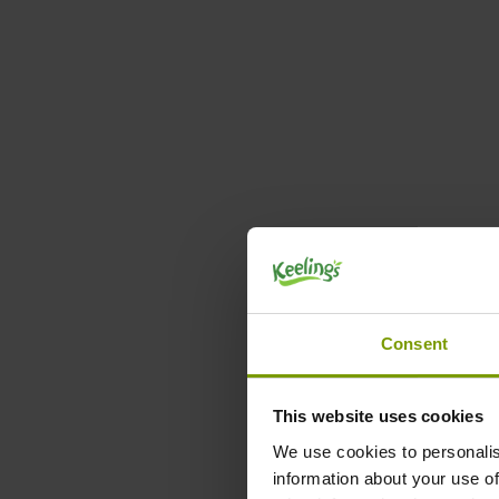
实施方法
我们开发了一个结构化的ERP实施方法，建立在生鲜农产品行
设定的阶段:每个阶段都有一个核心目标和明确定义的任
协作:明确每个阶段任务的责任
灵活的时间线:可以根据您的业务调整软件实施阶段
进度跟踪,报告:确保软件实施在范围、时间线和预算之内
超级用户模型
指定超级用户来支持项目实施、培训员工并筛选问题并提交到实
支持重点功能区
Consent
Keelings Knowledge的专业知识应用在贵公司核心业务中
从Keelings Knowledge最大化受益
确保与Keelings Knowledge有效地互动
This website uses cookies
终端用户培训选项
We use cookies to personalis
information about your use of
我们提供最适合您、您的用户和您的业务的选择。工具以及材料