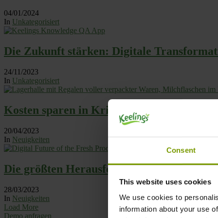
04/01/2024
In
Unkategorisiert
Die Zukunft stärken: Digitale Transforma
24/11/2023
In
Unkategorisiert
Kosten sparen in Krisenzeiten
20/04/2023
In
Neuigkeiten
Consent
Die größten Herausforderungen der Fris
This website uses cookies
28/03/2023
We use cookies to personalis
In
Neuigkeiten
Load More
information about your use of
Demo anfragen