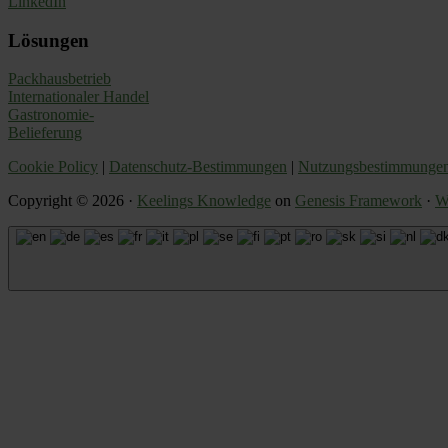
LinkedIn
Lösungen
Packhausbetrieb
Internationaler Handel
Gastronomie-
Belieferung
Cookie Policy
|
Datenschutz-Bestimmungen
|
Nutzungsbestimmunge
Copyright © 2026 ·
Keelings Knowledge
on
Genesis Framework
·
W