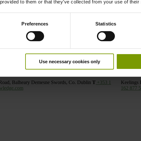
 provided to them or that they’ve collected from your use of their
Preferences
Statistics
Use necessary cookies only
ro
Road, Balheary Demesne
Swords,
Co. Dublin
T
+353 1
Keelings
wledge.com
162 877 