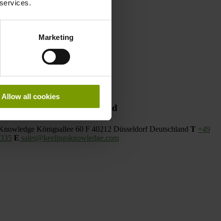
 services.
Marketing
Allow all cookies
Deutschland
 Knowledge
Königsallee 60 F
40212 Düsseldorf
Deutschland
T
+49
5335
E
sales@keelingsknowledge.com