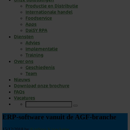
Productie en Distributie
Internationale handel
Foodservice
Apps
DaiSY RPA
Diensten
Advies
Implementatie
Training
Over ons
Geschiedenis
Team
Nieuws
Download onze brochure
FAQs
Vacatures
ERP-software vanuit de AGF-branche
15/12/2018
by
Keelings Knowledge