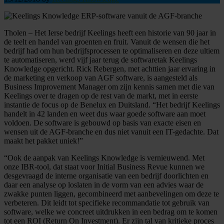
Tholen – Het Ierse bedrijf Keelings heeft een historie van 90 jaar in
de teelt en handel van groenten en fruit. Vanuit de wensen die het
bedrijf had om hun bedrijfsprocessen te optimaliseren en deze ultiem
te automatiseren, werd vijf jaar terug de softwaretak Keelings
Knowledge opgericht. Rick Rebergen, met achttien jaar ervaring in
de marketing en verkoop van AGF software, is aangesteld als
Business Improvement Manager om zijn kennis samen met die van
Keelings over te dragen op de rest van de markt, met in eerste
instantie de focus op de Benelux en Duitsland. “Het bedrijf Keelings
handelt in 42 landen en weet dus waar goede software aan moet
voldoen. De software is gebouwd op basis van exacte eisen en
wensen uit de AGF-branche en dus niet vanuit een IT-gedachte. Dat
maakt het pakket uniek!”
“Ook de aanpak van Keelings Knowledge is vernieuwend. Met
onze IBR-tool, dat staat voor Initial Business Revue kunnen we
desgevraagd de interne organisatie van een bedrijf doorlichten en
daar een analyse op loslaten in de vorm van een advies waar de
zwakke punten liggen, gecombineerd met aanbevelingen om deze te
verbeteren. Dit leidt tot specifieke recommandatie tot gebruik van
software, welke we concreet uitdrukken in een bedrag om te komen
tot een ROI (Return On Investment). Er zijn tal van kritieke proces