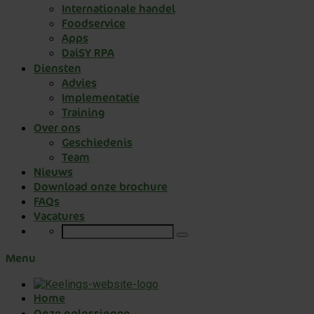
Internationale handel
Foodservice
Apps
DaiSY RPA
Diensten
Advies
Implementatie
Training
Over ons
Geschiedenis
Team
Nieuws
Download onze brochure
FAQs
Vacatures
Menu
Home
Onze oplossingen