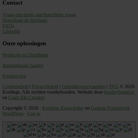
Contact
Vraag een demo aan/Specifieke vraag
Download de brochure
FAQs
LinkedIn
Onze oplossingen
Productie en Distributie
Internationale handel
Foodservice
Cookiebeleid
|
Privacybeleid
|
Gebruiksvoorwaarden
|
AVG
© 2026
Keelings. Alle rechten voorbehouden. Website door
bradleybrand.ie
en
Giant Elk Creative
Copyright © 2026 ·
Keelings Knowledge
on
Genesis Framework
·
WordPress
·
Log in