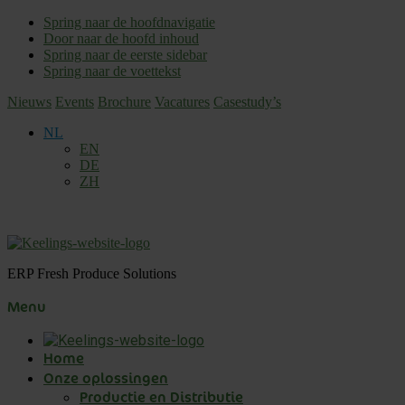
Spring naar de hoofdnavigatie
Door naar de hoofd inhoud
Spring naar de eerste sidebar
Spring naar de voettekst
Nieuws
Events
Brochure
Vacatures
Casestudy’s
NL
EN
DE
ZH
ERP Fresh Produce Solutions
Menu
Home
Onze oplossingen
Productie en Distributie