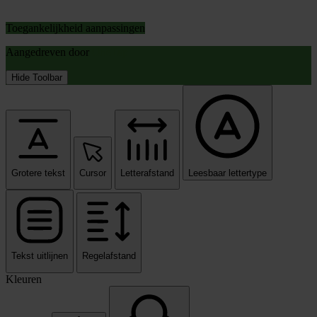
Toegankelijkheid aanpassingen
Aangedreven door
OneTap
Hide Toolbar
Grotere tekst
Cursor
Letterafstand
Leesbaar lettertype
Tekst uitlijnen
Regelafstand
Kleuren