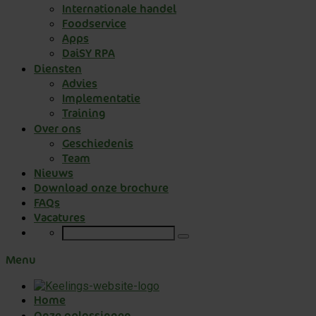
Internationale handel
Foodservice
Apps
DaiSY RPA
Diensten
Advies
Implementatie
Training
Over ons
Geschiedenis
Team
Nieuws
Download onze brochure
FAQs
Vacatures
Menu
Home
Onze oplossingen