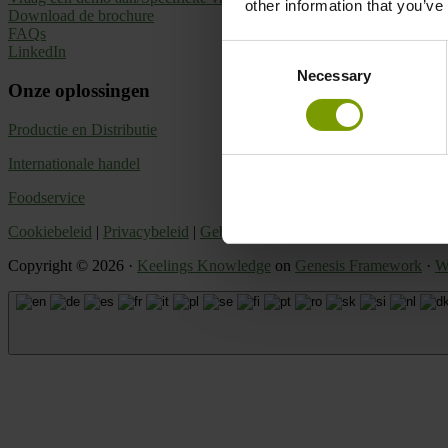
other information that you’ve
Download de brochure
FAQs
LinkedIn
Consent
Necessary
Selection
Onze oplossingen
Productie en Distributie
Internationale handel
Foodservice
Cookiebeleid
|
Privacybeleid
|
Gebruiksvoorwaarden
|
AVG
© 2026 Ke
Copyright © 2026 ·
Keelings Knowledge
on
Genesis Framework
·
W