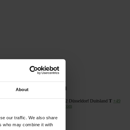
Duitsland
About
s Knowledge
Königsallee 60 F
40212 Düsseldorf
Duitsland
T
+49
 5335
E
sales@keelingsknowledge.com
se our traffic. We also share
ers who may combine it with