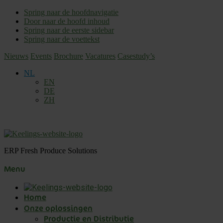
Spring naar de hoofdnavigatie
Door naar de hoofd inhoud
Spring naar de eerste sidebar
Spring naar de voettekst
Nieuws
Events
Brochure
Vacatures
Casestudy’s
NL
EN
DE
ZH
ERP Fresh Produce Solutions
Menu
Home
Onze oplossingen
Productie en Distributie