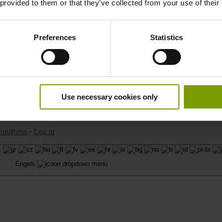
 provided to them or that they’ve collected from your use of their
Preferences
Statistics
Use necessary cookies only
elings. Alle rechten voorbehouden. Website door
bradleybrand.ie
en
ordPress
·
Log in
Engels