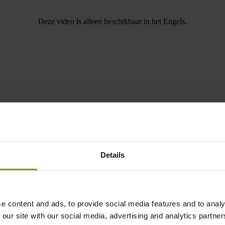
Deze video is alleen beschikbaar in het Engels.
toor
Details
Road, Balheary Demesne
Swords,
Co. Dublin
T
+353 1 813
Keeling
dge.com
162 877
e content and ads, to provide social media features and to analy
 our site with our social media, advertising and analytics partn