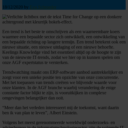
18/12/2020
by
Eva Schroeder
Een trend is het beste te omschrijven als een waarneembare koers
waarmee een bepaalde sector zich ontwikkelt, een ontwikkeling van
een bepaalde richting op langere termijn. Een trend betekent ook een
nieuwe situatie, een nieuwe uitdaging of een nieuwe behoefte.
Keelings Knowledge vind het essentieel altijd op de hoogte te zijn
van de nieuwste IT-trends, zodat we hier op in kunnen spelen om
onze AGF expertstatus te versterken.
Trendwatching maakt ons ERP-software aanbod aantrekkelijker en
zorgt voor een unieke positie ten opzichte van onze concurrentie.
Met het toepassen van trends creëren we blijvende waarde voor
onze klanten. In de AGF branche waarbij verandering de enige
constante factor blijkt te zijn, is vooruitkijken in complexe
omgevingen belangrijker dan ooit.
“Meer dan het verleden interesseert mij de toekomst, want daarin
ben ik van plan te leven”, Albert Einstein.
Volgens het meest gerenommeerde wereldwijd onderzoeks- en
adviesbureau in de informatietechnologiesector, zijn de volgende IT-