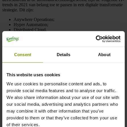
trends in 2021 van belang toe te passen in een digitale transformatie
strategie. Dit zijn:
Anywhere Operations;
Hyper Automation;
Distributed Cloud.
Zo hebben we nieuwe werkwijzen en applicaties ontwikkelt, welke
succesvol zijn toegepast en naar tevredenheid worden gebruikt door
onze klanten. Aangaande de trend ‘Anywhere Operations’ bieden
Consent
Details
About
we ons remote implementatiemodel aan. Voor wat betreft ‘Hyper
Automation’ zijn onze Robotic Process Automation oplossingen een
onmisbare tool, zoals: valuta wisselkoers management,
prijsvergelijking analyse, geautomatiseerde facturering, aansluiting
This website uses cookies
bankrekeningen en het inlezen van PDF-verkooporders. Het overal
en altijd kunnen gebruiken van software in de cloud, past in de trend
We use cookies to personalise content and ads, to
‘Distributed Cloud’.
provide social media features and to analyse our traffic.
Bij het hanteren van de meest moderne IT-trends, gaat het om
We also share information about your use of our site with
toegevoegde waarde creëren in een software oplossing en
our social media, advertising and analytics partners who
dienstverlening in het algemeen. Neem contact met ons op om te
brainstormen over uw digitale transformatie strategie.
may combine it with other information that you’ve
provided to them or that they’ve collected from your use
Vraag een demo aan
of their services.