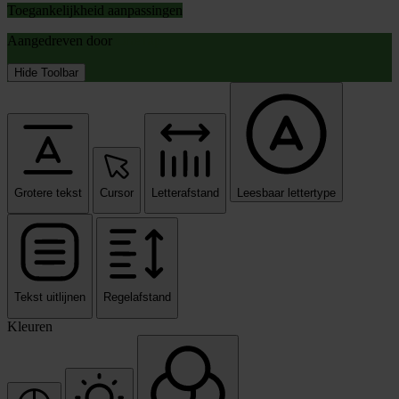
Toegankelijkheid aanpassingen
Aangedreven door
OneTap
Hide Toolbar
Grotere tekst
Cursor
Letterafstand
Leesbaar lettertype
Tekst uitlijnen
Regelafstand
Kleuren