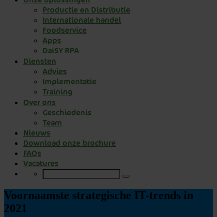
Productie en Distributie
Internationale handel
Foodservice
Apps
DaiSY RPA
Diensten
Advies
Implementatie
Training
Over ons
Geschiedenis
Team
Nieuws
Download onze brochure
FAQs
Vacatures
Voornaamste strategische IT-trends in
2021