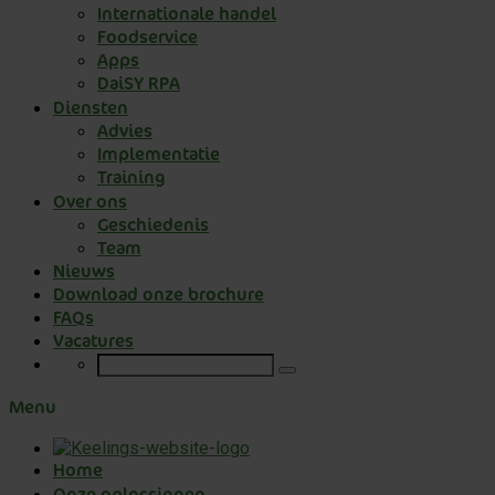
Internationale handel
Foodservice
Apps
DaiSY RPA
Diensten
Advies
Implementatie
Training
Over ons
Geschiedenis
Team
Nieuws
Download onze brochure
FAQs
Vacatures
Menu
Home
Onze oplossingen