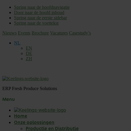
Spring naar de hoofdnavigatie
Door naar de hoofd inhoud
Spring naar de eerste sidebar
Spring naar de voettekst
Nieuws
Events
Brochure
Vacatures
Casestudy’s
NL
EN
DE
ZH
ERP Fresh Produce Solutions
Menu
Home
Onze oplossingen
Productie en Distributie