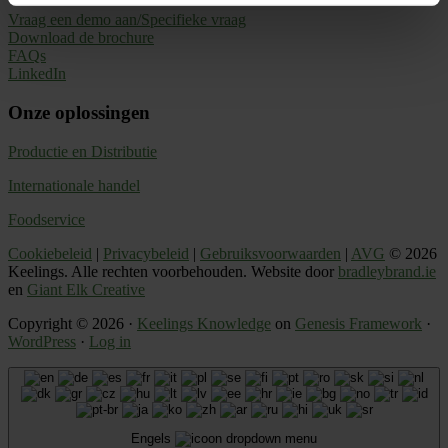
Vraag een demo aan/Specifieke vraag
Download de brochure
FAQs
LinkedIn
Onze oplossingen
Productie en Distributie
Internationale handel
Foodservice
Cookiebeleid
|
Privacybeleid
|
Gebruiksvoorwaarden
|
AVG
© 2026
Keelings. Alle rechten voorbehouden. Website door
bradleybrand.ie
en
Giant Elk Creative
Copyright © 2026 ·
Keelings Knowledge
on
Genesis Framework
·
WordPress
·
Log in
Engels