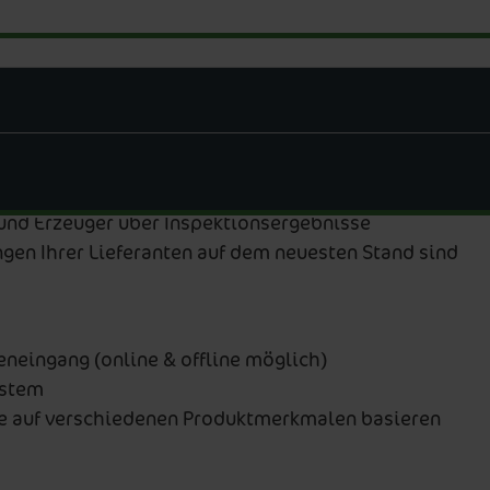
 verhindern, dass es verkauft wird
 von Seiten der Kunden aufgrund falsch ausgeliefer
gen aufgrund von falschen Etiketten
e an den richtigen Kunden geht
alität des verfügbaren Lagerbestandes geben
ranten und Erzeugern
und Erzeuger über Inspektionsergebnisse
ungen Ihrer Lieferanten auf dem neuesten Stand sind
neingang (online & offline möglich)
ystem
e auf verschiedenen Produktmerkmalen basieren