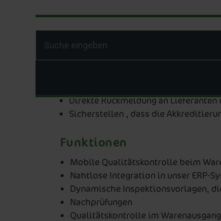
Inventar in Quarantäne stellen, um zu
Reduzierung der Annahmeverweigerung
Reduzierung von Annahmeverweigerun
Sicherstellen, dass die richtige War
Dem Einkaufsteam Einblick in die Qu
Besseres Forderungsmanagement
Verwalten Sie die Leistung von Liefe
Direkte Rückmeldung an Lieferanten 
Sicherstellen , dass die Akkreditier
Funktionen
Mobile Qualitätskontrolle beim Ware
Nahtlose Integration in unser ERP-S
Dynamische Inspektionsvorlagen, di
Nachprüfungen
Qualitätskontrolle im Warenausgang