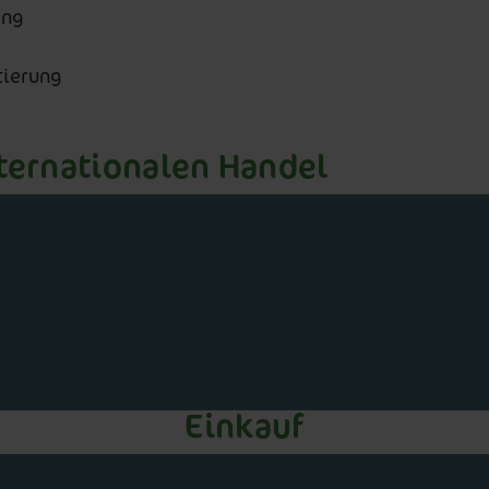
ang
tierung
nternationalen Handel
Einkauf