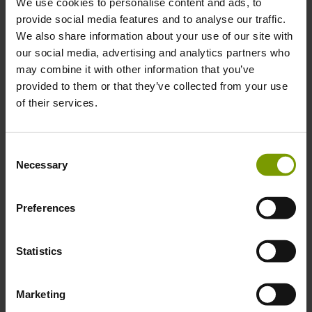
We use cookies to personalise content and ads, to
provide social media features and to analyse our traffic.
Logistik
We also share information about your use of our site with
our social media, advertising and analytics partners who
Qualität
may combine it with other information that you’ve
Lebensmittelsicherheit
provided to them or that they’ve collected from your use
of their services.
Produktion
Verkauf
Consent
Necessary
Selection
Lagerverwaltung
Warehouse Management System
Preferences
Prognose-
Statistics
Planung
Finanzwesen
Marketing
Business Intelligence