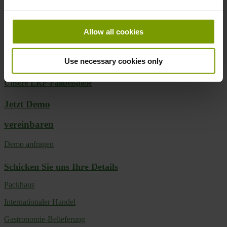
Downloads
Allow all cookies
Broschüre herunterladen
Use necessary cookies only
Fallbeispiele
Unsere ERP-Fallbeispiele
Jetzt Demo
vereinbaren
Demo anfragen
Schicken Sie uns Ihre Details
Packhaus
Internationaler Handel
Gastronomie-Belieferung