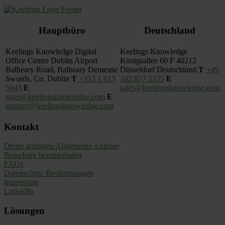
Footer
Hauptbüro
Deutschland
Keelings Knowledge
Digital
Keelings Knowledge
Office Centre Dublin Airport
Königsallee 60 F
40212
Balheary Road, Balheary Demesne
Düsseldorf
Deutschland
T
+49
Swords,
Co. Dublin
T
+353 1 813
162 877 5335
E
5943
E
sales@keelingsknowledge.com
sales@keelingsknowledge.com
E
support@keelingsknowledge.com
Kontakt
Demo anfragen/Allgemeine Anfrage
Broschüre herunterladen
FAQs
Datenschutz-Bestimmungen
Impressum
LinkedIn
Lösungen